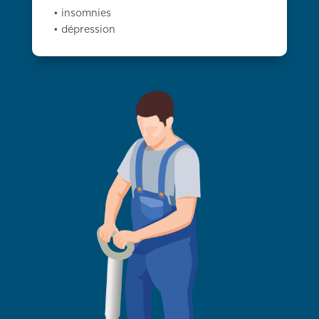
• insomnies
• dépression